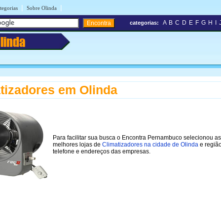
|
|
tegorias
Sobre Olinda
A
B
C
D
E
F
G
H
I
categorias:
linda
tizadores em Olinda
Para facilitar sua busca o Encontra Pernambuco selecionou as
melhores lojas de
Climatizadores na cidade de Olinda
e regiã
telefone e endereços das empresas.