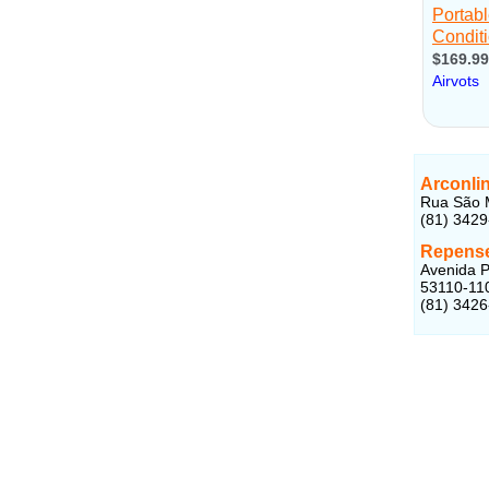
Arconli
Rua São M
(81) 342
Repense
Avenida P
53110-11
(81) 342