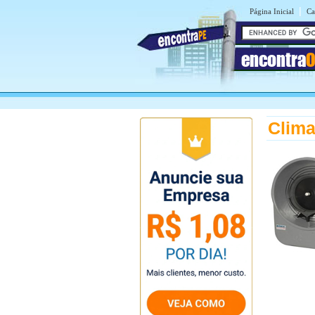
|
Página Inicial
Ca
encontra
O
Clima