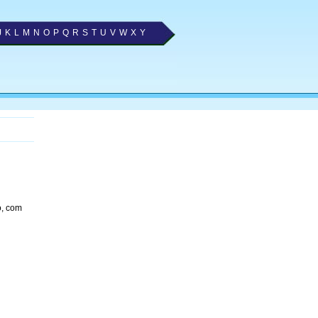
J
K
L
M
N
O
P
Q
R
S
T
U
V
W
X
Y
o, com